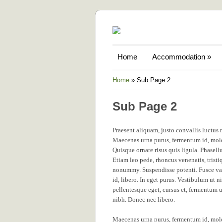
Home
Accommodation
»
Home
»
Sub Page 2
Sub Page 2
Praesent aliquam, justo convallis luctu
Maecenas urna purus, fermentum id, moles
Quisque ornare risus quis ligula. Phasel
Etiam leo pede, rhoncus venenatis, tristi
nonummy. Suspendisse potenti. Fusce vari
id, libero. In eget purus. Vestibulum ut ni
pellentesque eget, cursus et, fermentum ut
nibh. Donec nec libero.
Maecenas urna purus, fermentum id, moles