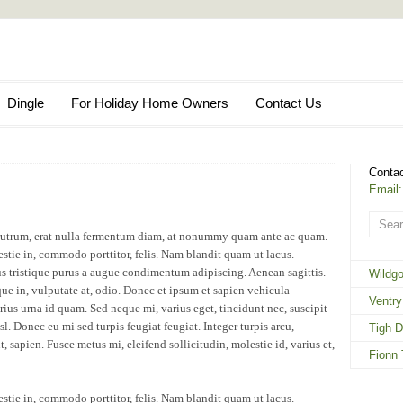
Dingle
For Holiday Home Owners
Contact Us
Contac
Email:
s rutrum, erat nulla fermentum diam, at nonummy quam ante ac quam.
tie in, commodo porttitor, felis. Nam blandit quam ut lacus.
lus tristique purus a augue condimentum adipiscing. Aenean sagittis.
Wildgo
que in, vulputate at, odio. Donec et ipsum et sapien vehicula
Ventry
us urna id quam. Sed neque mi, varius eget, tincidunt nec, suscipit
sl. Donec eu mi sed turpis feugiat feugiat. Integer turpis arcu,
Tigh D
, sapien. Fusce metus mi, eleifend sollicitudin, molestie id, varius et,
Fionn 
tie in, commodo porttitor, felis. Nam blandit quam ut lacus.