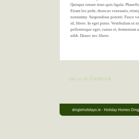
Quisque ornare risus quis ligula. Phasel
Etiam leo pede, rhoncus venenatis, tristi
nonummy. Suspendisse potenti. Fusce vari
id, libero. In eget purus. Vestibulum ut ni
pellentesque eget, cursus et, fermentum ut
nibh. Donec nec libero.
dingleholidays.ie - Holiday Homes Ding