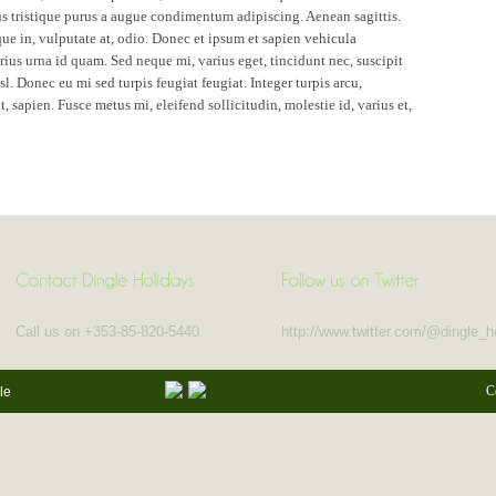
lus tristique purus a augue condimentum adipiscing. Aenean sagittis.
que in, vulputate at, odio. Donec et ipsum et sapien vehicula
us urna id quam. Sed neque mi, varius eget, tincidunt nec, suscipit
sl. Donec eu mi sed turpis feugiat feugiat. Integer turpis arcu,
, sapien. Fusce metus mi, eleifend sollicitudin, molestie id, varius et,
Call us on +353-85-820-5440
http://www.twitter.com/@dingle_h
C
le