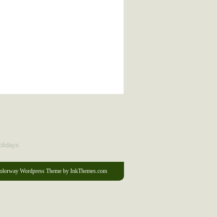
olidays
olorway Wordpress Theme
by InkThemes.com